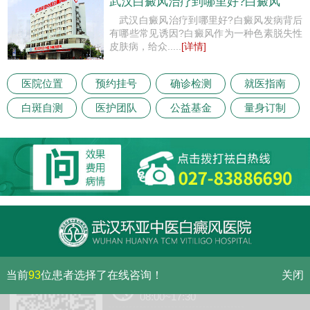
武汉白癜风治疗到哪里好?白癜风
武汉白癜风治疗到哪里好?白癜风发病背后
有哪些常见诱因?白癜风作为一种色素脱失性
皮肤病，给众.....
[详情]
医院位置
预约挂号
确诊检测
就医指南
白斑自测
医护团队
公益基金
量身订制
当前
93
位患者选择了在线咨询！
关闭
门诊（节假日无休息）
08:00~17:30