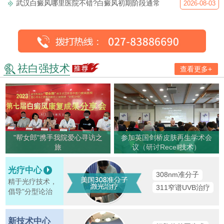
武汉白癜风哪里医院不错?白癜风初期阶段通常
2026-08-03
祛白强技术
查看更多+
"帮女郎"携手我院爱心寻访之
参加英国剑桥皮肤再生学术会
旅
议（研讨Recell技术）
光疗中心
308nm准分子
精于光疗技术，
311窄谱UVB治疗
倡导"分型论治
新技术中心