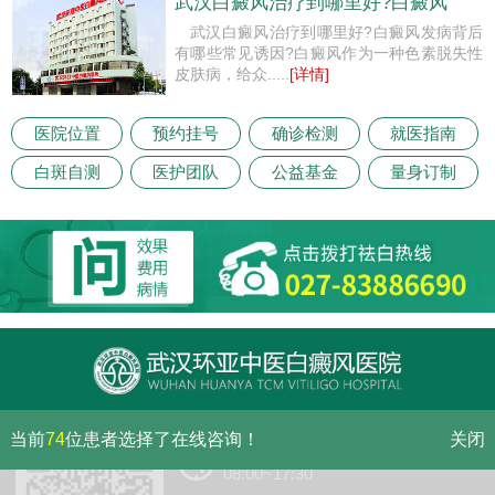
武汉白癜风治疗到哪里好?白癜风
武汉白癜风治疗到哪里好?白癜风发病背后
有哪些常见诱因?白癜风作为一种色素脱失性
皮肤病，给众.....
[详情]
医院位置
预约挂号
确诊检测
就医指南
白斑自测
医护团队
公益基金
量身订制
当前
74
位患者选择了在线咨询！
关闭
门诊（节假日无休息）
08:00~17:30