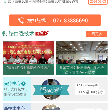
武汉白癜风哪里医院不错?白癜风初期阶段通常
2026-08-03
祛白强技术
查看更多+
"帮女郎"携手我院爱心寻访之
参加英国剑桥皮肤再生学术会
旅
议（研讨Recell技术）
光疗中心
308nm准分子
精于光疗技术，
311窄谱UVB治疗
倡导"分型论治
新技术中心