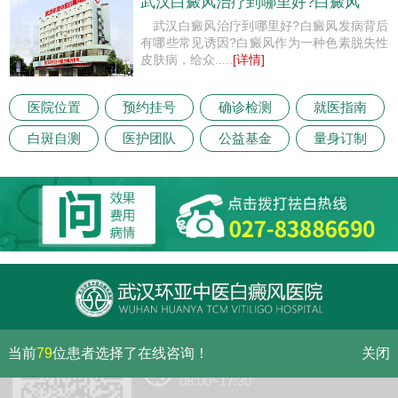
武汉白癜风治疗到哪里好?白癜风
武汉白癜风治疗到哪里好?白癜风发病背后
有哪些常见诱因?白癜风作为一种色素脱失性
皮肤病，给众.....
[详情]
医院位置
预约挂号
确诊检测
就医指南
白斑自测
医护团队
公益基金
量身订制
当前
79
位患者选择了在线咨询！
关闭
门诊（节假日无休息）
08:00~17:30