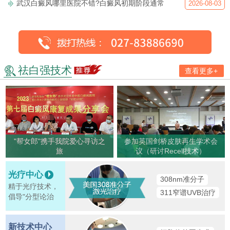
武汉白癜风哪里医院不错?白癜风初期阶段通常
2026-08-03
祛白强技术
查看更多+
"帮女郎"携手我院爱心寻访之
参加英国剑桥皮肤再生学术会
旅
议（研讨Recell技术）
光疗中心
308nm准分子
精于光疗技术，
311窄谱UVB治疗
倡导"分型论治
新技术中心