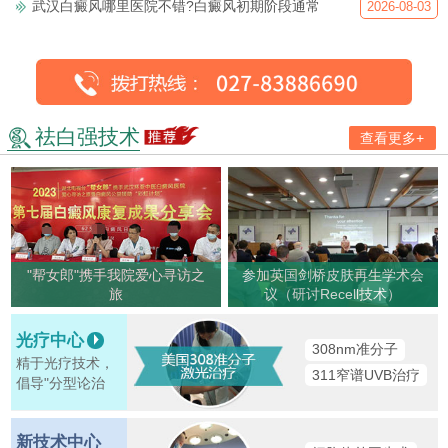
武汉白癜风哪里医院不错?白癜风初期阶段通常
2026-08-03
祛白强技术
查看更多+
"帮女郎"携手我院爱心寻访之
参加英国剑桥皮肤再生学术会
旅
议（研讨Recell技术）
光疗中心
308nm准分子
精于光疗技术，
311窄谱UVB治疗
倡导"分型论治
新技术中心