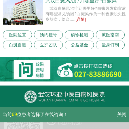
武汉白癜风治疗到哪里好?白癜风
武汉白癜风治疗到哪里好?白癜风发病背后
有哪些常见诱因?白癜风作为一种色素脱失性
皮肤病，给众.....
[详情]
医院位置
预约挂号
确诊检测
就医指南
白斑自测
医护团队
公益基金
量身订制
当前
69
位患者选择了在线咨询！
关闭
门诊（节假日无休息）
08:00~17:30