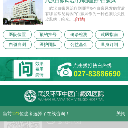
武汉白癜风治疗到哪里好?白癜风
武汉白癜风治疗到哪里好?白癜风发病背后
有哪些常见诱因?白癜风作为一种色素脱失性
皮肤病，给众.....
[详情]
医院位置
预约挂号
确诊检测
就医指南
白斑自测
医护团队
公益基金
量身订制
当前
121
位患者选择了在线咨询！
关闭
门诊（节假日无休息）
08:00~17:30