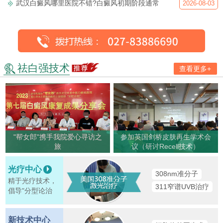
武汉白癜风哪里医院不错?白癜风初期阶段通常
2026-08-03
祛白强技术
查看更多+
"帮女郎"携手我院爱心寻访之
参加英国剑桥皮肤再生学术会
旅
议（研讨Recell技术）
光疗中心
308nm准分子
精于光疗技术，
311窄谱UVB治疗
倡导"分型论治
新技术中心