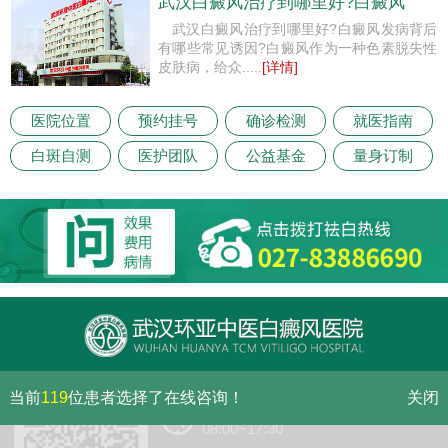
武汉白癜风治疗到哪里好?白癜风
武汉白癜风治疗到哪里好?白癜风发病背后
有哪些常见诱因?白癜风作为一种色素脱失性
皮肤病，给众.....
[详情]
医院位置
预约挂号
确诊检测
就医指南
白斑自测
医护团队
公益基金
量身订制
当前
119
位患者选择了在线咨询！
关闭
门诊（节假日无休息）
08:00~17:30