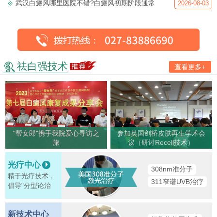
武汉白癜风哪里医院不错?白癜风初期阶段通常
2026-08-03
祛白强技术
查看更多+
"帮女郎"携手我院爱心寻访之
参加英国剑桥皮肤再生学术会
旅
议（研讨Recell技术）
光疗中心
308nm准分子
精于光疗技术，
311窄谱UVB治疗
倡导"分型论治
新技术中心