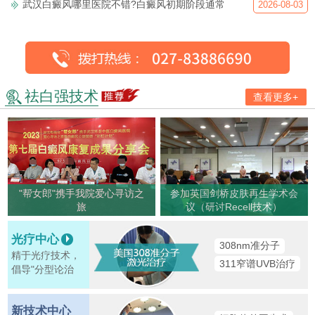
武汉白癜风哪里医院不错?白癜风初期阶段通常
2026-08-03
祛白强技术
查看更多+
"帮女郎"携手我院爱心寻访之
参加英国剑桥皮肤再生学术会
旅
议（研讨Recell技术）
光疗中心
308nm准分子
精于光疗技术，
311窄谱UVB治疗
倡导"分型论治
新技术中心