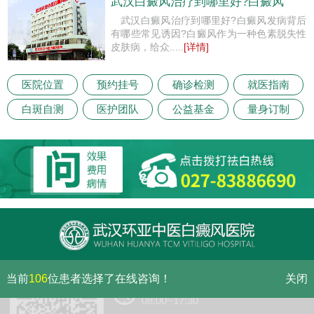
武汉白癜风治疗到哪里好?白癜风
武汉白癜风治疗到哪里好?白癜风发病背后
有哪些常见诱因?白癜风作为一种色素脱失性
皮肤病，给众.....
[详情]
医院位置
预约挂号
确诊检测
就医指南
白斑自测
医护团队
公益基金
量身订制
当前
106
位患者选择了在线咨询！
关闭
门诊（节假日无休息）
08:00~17:30