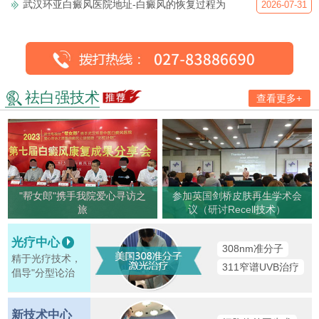
武汉环亚白癜风医院地址-白癜风的恢复过程为
2026-07-31
祛白强技术
查看更多+
"帮女郎"携手我院爱心寻访之
参加英国剑桥皮肤再生学术会
旅
议（研讨Recell技术）
光疗中心
308nm准分子
精于光疗技术，
311窄谱UVB治疗
倡导"分型论治
新技术中心