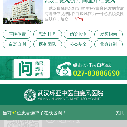
武汉白癜风治疗到哪里好?白癜风
武汉白癜风治疗到哪里好?白癜风发病背后
有哪些常见诱因?白癜风作为一种色素脱失性
皮肤病，给众.....
[详情]
医院位置
预约挂号
确诊检测
就医指南
白斑自测
医护团队
公益基金
量身订制
当前
64
位患者选择了在线咨询！
关闭
门诊（节假日无休息）
08:00~17:30