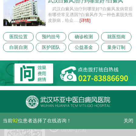
武汉白癜风治疗到哪里好?白癜风
武汉白癜风治疗到哪里好?白癜风发病背后
有哪些常见诱因?白癜风作为一种色素脱失性
皮肤病，给众.....
[详情]
医院位置
预约挂号
确诊检测
就医指南
白斑自测
医护团队
公益基金
量身订制
当前
92
位患者选择了在线咨询！
关闭
门诊（节假日无休息）
08:00~17:30