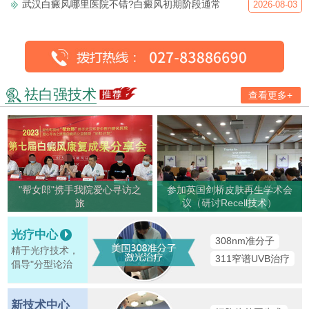
武汉白癜风哪里医院不错?白癜风初期阶段通常
2026-08-03
祛白强技术
查看更多+
"帮女郎"携手我院爱心寻访之
参加英国剑桥皮肤再生学术会
旅
议（研讨Recell技术）
光疗中心
308nm准分子
精于光疗技术，
311窄谱UVB治疗
倡导"分型论治
新技术中心