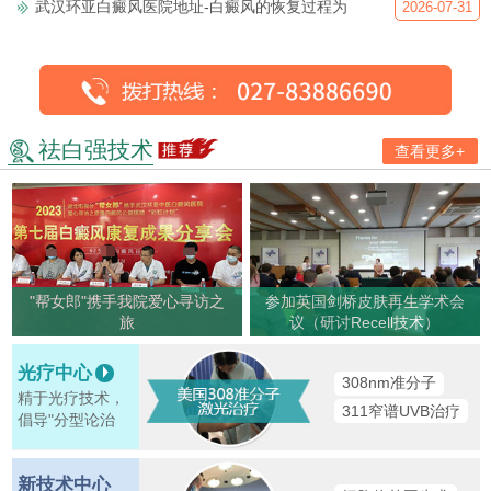
武汉环亚白癜风医院地址-白癜风的恢复过程为
2026-07-31
祛白强技术
查看更多+
"帮女郎"携手我院爱心寻访之
参加英国剑桥皮肤再生学术会
旅
议（研讨Recell技术）
光疗中心
308nm准分子
精于光疗技术，
311窄谱UVB治疗
倡导"分型论治
新技术中心