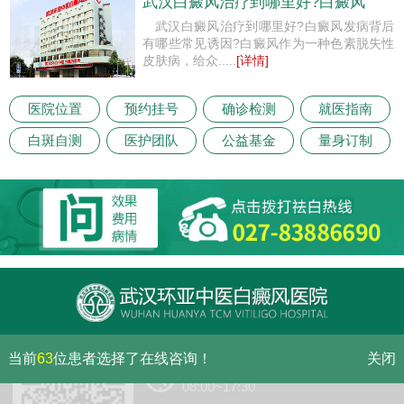
武汉白癜风治疗到哪里好?白癜风
武汉白癜风治疗到哪里好?白癜风发病背后
有哪些常见诱因?白癜风作为一种色素脱失性
皮肤病，给众.....
[详情]
医院位置
预约挂号
确诊检测
就医指南
白斑自测
医护团队
公益基金
量身订制
当前
63
位患者选择了在线咨询！
关闭
门诊（节假日无休息）
08:00~17:30