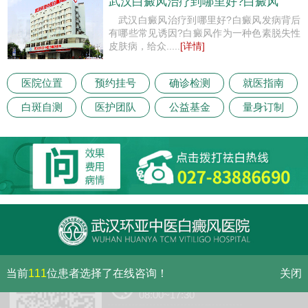
武汉白癜风治疗到哪里好?白癜风
武汉白癜风治疗到哪里好?白癜风发病背后
有哪些常见诱因?白癜风作为一种色素脱失性
皮肤病，给众.....
[详情]
医院位置
预约挂号
确诊检测
就医指南
白斑自测
医护团队
公益基金
量身订制
当前
111
位患者选择了在线咨询！
关闭
门诊（节假日无休息）
08:00~17:30