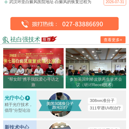
武汉环亚白癜风医院地址-白癜风的恢复过程为
2026-07-31
祛白强技术
查看更多+
"帮女郎"携手我院爱心寻访之
参加英国剑桥皮肤再生学术会
旅
议（研讨Recell技术）
光疗中心
308nm准分子
精于光疗技术，
311窄谱UVB治疗
倡导"分型论治
新技术中心