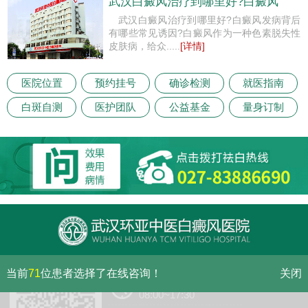
武汉白癜风治疗到哪里好?白癜风
武汉白癜风治疗到哪里好?白癜风发病背后
有哪些常见诱因?白癜风作为一种色素脱失性
皮肤病，给众.....
[详情]
医院位置
预约挂号
确诊检测
就医指南
白斑自测
医护团队
公益基金
量身订制
当前
71
位患者选择了在线咨询！
关闭
门诊（节假日无休息）
08:00~17:30