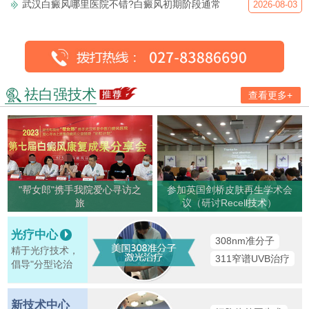
武汉白癜风哪里医院不错?白癜风初期阶段通常
2026-08-03
祛白强技术
查看更多+
"帮女郎"携手我院爱心寻访之
参加英国剑桥皮肤再生学术会
旅
议（研讨Recell技术）
光疗中心
308nm准分子
精于光疗技术，
311窄谱UVB治疗
倡导"分型论治
新技术中心